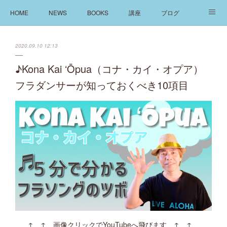
HOME
NEWS
BOOKS
講座
ブログ
発信
ABOUT
2020.09.10 12:13
♪Kona Kai ʻŌpua（コナ・カイ・オプア）
フラダンサーが知っておくべき10項目
↑ ↑ 画像クリックでYouTubeへ飛びます ↑ ↑