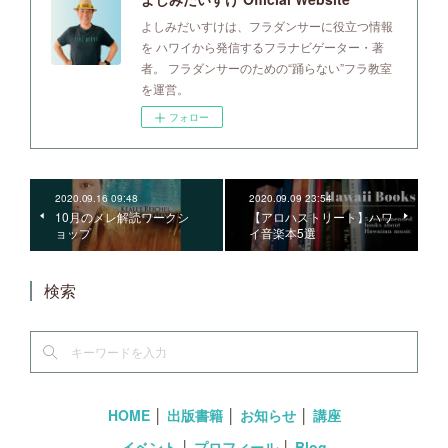
よしみだいすけは、フラダンサーに役立つ情報
を ハワイから発信するフラナビゲーター・著
者。 フラダンサーのための“踊らない”フラ教室
を運営。
フォロー
2020.09.16 09:48
2020.09.09 23:54
10月のメレ解読ワークシ
【アロハストリート】ハワ
ョップ
イ音楽本5選
検索
HOME
│
出版書籍
│
お知らせ
│
講座
イベント
│
プロフィール
│
Blog