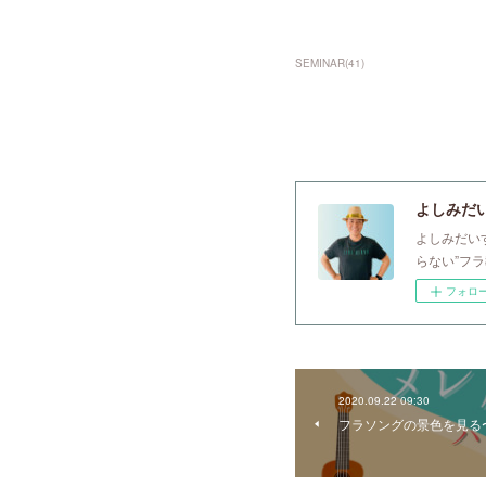
SEMINAR
(
41
)
よしみだいすけ
よしみだい
らない”フ
フォロ
2020.09.22 09:30
フラソングの景色を見る