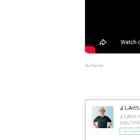
YouTube
(
46
)
よしみだいすけ
よしみだい
らない”フ
フォロ