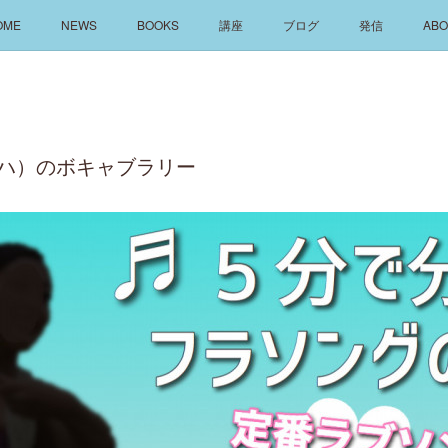
OME
NEWS
BOOKS
講座
ブログ
発信
ABO
ケアロハ）のボキャブラリー