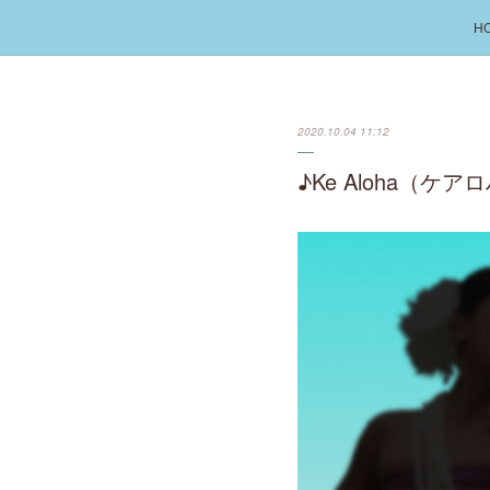
H
2020.10.04 11:12
♪Ke Aloha（