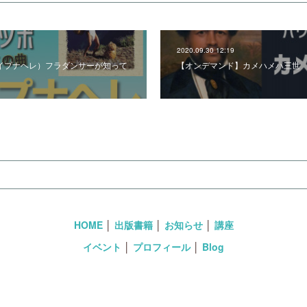
2020.09.30 12:19
e（カワイプナヘレ）フラダンサーが知って
【オンデマンド】カメハメハ三世
HOME
│
出版書籍
│
お知らせ
│
講座
イベント
│
プロフィール
│
Blog