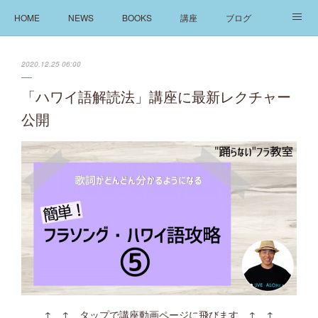
HOME
NEWS
BOOKS
講座
ブログ
発信
ABOUT
2020.12.25 06:00
「ハワイ語解読法」講座に最新レクチャー
公開
↑ ↑ タップで講座動画ページに飛びます ↑ ↑