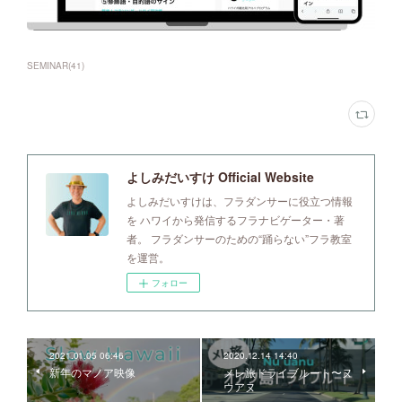
SEMINAR
(
41
)
よしみだいすけ Official Website
よしみだいすけは、フラダンサーに役立つ情報
を ハワイから発信するフラナビゲーター・著
者。 フラダンサーのための“踊らない”フラ教室
を運営。
フォロー
2021.01.05 06:46
2020.12.14 14:40
新年のマノア映像
メレ旅ドライブルート〜ヌ
ウアヌ