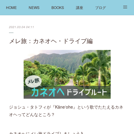
HOME
NEWS
BOOKS
講座
ブログ
発信
ABOUT
2021.03.04 04:11
メレ旅：カネオヘ・ドライブ編
ジョシュ・タトフィが『Kāneʻohe』という歌でたたえるカネ
オヘってどんなところ？
カネオヘにメレ旅ドライブしましょう♪