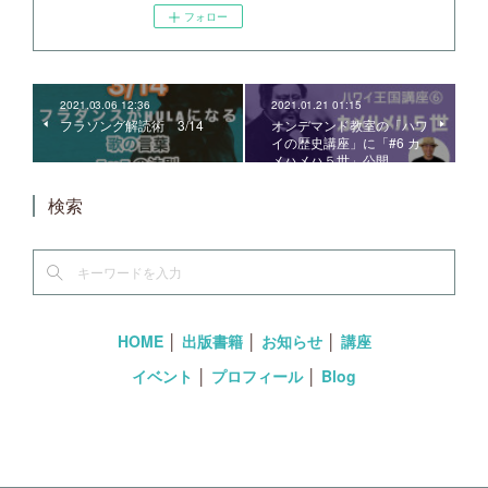
フォロー
2021.03.06 12:36
2021.01.21 01:15
フラソング解読術 3/14
オンデマンド教室の「ハワ
イの歴史講座」に「#6 カ
メハメハ５世」公開
検索
HOME
│
出版書籍
│
お知らせ
│
講座
イベント
│
プロフィール
│
Blog