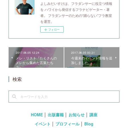
よしみだいすけは、フラダンサーに役立つ情報
を ハワイから発信するフラナビゲーター・著
者。 フラダンサーのための“踊らない”フラ教室
を運営。
フォロー
2017.06.05 12:24
2017.06.05 00:31
メレ・リスト『たくさんの
今週末のイベント情報を追
メレから集めた言葉たち
加しました。
２』
検索
HOME
│
出版書籍
│
お知らせ
│
講座
イベント
│
プロフィール
│
Blog