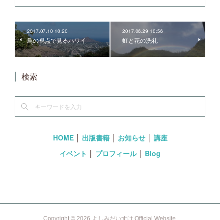
2017.07.10 10:20
2017.06.29 10:56
鳥の視点で見るハワイ
虹と花の洗礼
検索
HOME
│
出版書籍
│
お知らせ
│
講座
イベント
│
プロフィール
│
Blog
Copyright ©
2026
よしみだいすけ Official Website
.