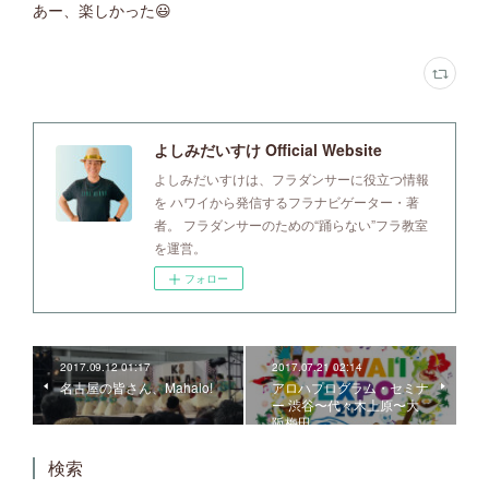
あー、楽しかった😃
よしみだいすけ Official Website
よしみだいすけは、フラダンサーに役立つ情報
を ハワイから発信するフラナビゲーター・著
者。 フラダンサーのための“踊らない”フラ教室
を運営。
フォロー
2017.09.12 01:17
2017.07.21 02:14
名古屋の皆さん、Mahalo!
アロハプログラム・セミナ
ー 渋谷〜代々木上原〜大
阪梅田
検索