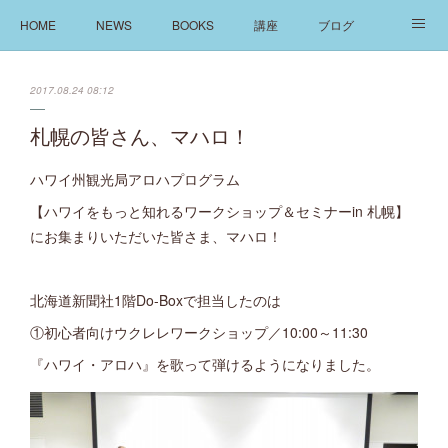
HOME
NEWS
BOOKS
講座
ブログ
発信
ABOUT
2017.08.24 08:12
札幌の皆さん、マハロ！
ハワイ州観光局アロハプログラム
【ハワイをもっと知れるワークショップ＆セミナーin 札幌】
にお集まりいただいた皆さま、マハロ！
北海道新聞社1階Do-Boxで担当したのは
①初心者向けウクレレワークショップ／10:00～11:30
『ハワイ・アロハ』を歌って弾けるようになりました。