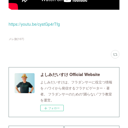
https://youtu.be/cystGp4rTfg
メレ旅
(
107
)
よしみだいすけ Official Website
よしみだいすけは、フラダンサーに役立つ情報
を ハワイから発信するフラナビゲーター・著
者。 フラダンサーのための“踊らない”フラ教室
を運営。
フォロー