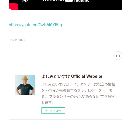
https://youtu.be/GvKAl6Yi8-g
メレ旅
(
107
)
よしみだいすけ Official Website
よしみだいすけは、フラダンサーに役立つ情報
を ハワイから発信するフラナビゲーター・著
者。 フラダンサーのための“踊らない”フラ教室
を運営。
フォロー