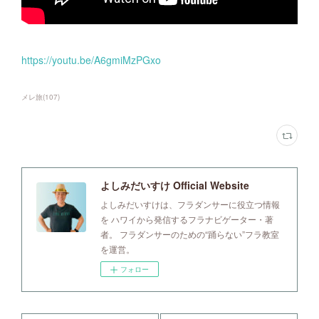
https://youtu.be/A6gmiMzPGxo
メレ旅
(
107
)
よしみだいすけ Official Website
よしみだいすけは、フラダンサーに役立つ情報
を ハワイから発信するフラナビゲーター・著
者。 フラダンサーのための“踊らない”フラ教室
を運営。
フォロー