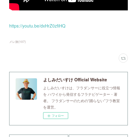
https://youtu.be/dxHrZ0zfiHQ
メレ旅
(
107
)
よしみだいすけ Official Website
よしみだいすけは、フラダンサーに役立つ情報
を ハワイから発信するフラナビゲーター・著
者。 フラダンサーのための“踊らない”フラ教室
を運営。
フォロー