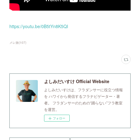
https://youtu.be/0B5tYn8K5QI
メレ旅
(
107
)
よしみだいすけ Official Website
よしみだいすけは、フラダンサーに役立つ情報
を ハワイから発信するフラナビゲーター・著
者。 フラダンサーのための“踊らない”フラ教室
を運営。
フォロー