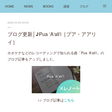
HOME
NEWS
BOOKS
講座
ブログ
発信
ABOUT
2022.04.29 09:09
ブログ更新│♪Pua ʻAʻaliʻi［プア・アアリ
イ］
ホオケナなどのレコーディングで知られる曲「Pua ʻAʻaliʻi」の
ブログ記事をアップしました。
>> ブログ記事は
こちら