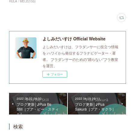
HULA / MELE
(
133
)
よしみだいすけ Official Website
よしみだいすけは、フラダンサーに役立つ情報
を ハワイから発信するフラナビゲーター・著
者。 フラダンサーのための“踊らない”フラ教室
を運営。
フォロー
2022.05.02 09:00
2022.04.19 09:11
ブログ更新│♪Pua Be
ブログ更新│♪Pua
Still［プア・ビー・スティ
Sakurā［プア・サクラ］
ル］
検索