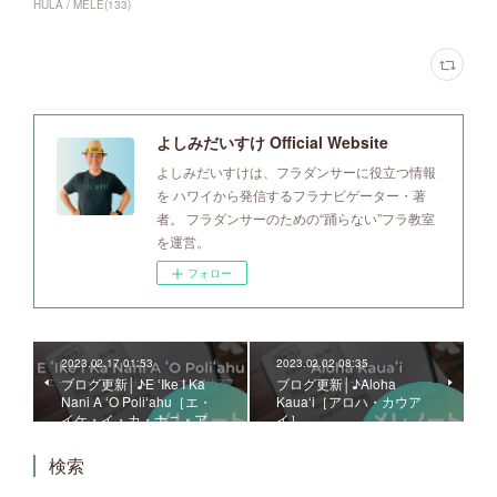
HULA / MELE
(
133
)
よしみだいすけ Official Website
よしみだいすけは、フラダンサーに役立つ情報
を ハワイから発信するフラナビゲーター・著
者。 フラダンサーのための“踊らない”フラ教室
を運営。
フォロー
2023.02.17 01:53
2023.02.02 08:35
ブログ更新│♪E ʻIke I Ka
ブログ更新│♪Aloha
Nani A ʻO Poliʻahu［エ・
Kauaʻi［アロハ・カウア
イケ・イ・カ・ナニ・ア…
イ］
検索