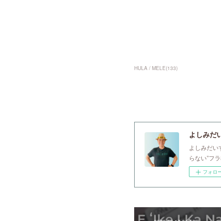
HULA / MELE
(
133
)
よしみだいすけ
よしみだい
らない”フ
フォロ