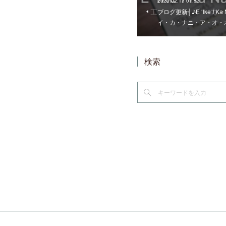
2023.02.17 01:53
ブログ更新│♪E ʻIke I Ka 
イ・カ・ナニ・ア・オ・
検索