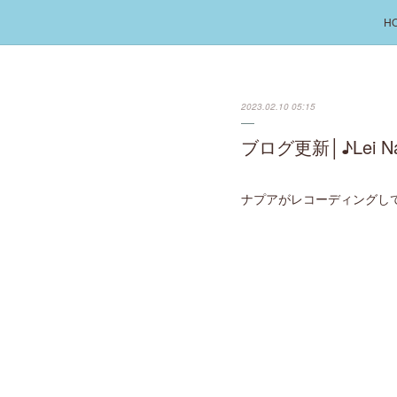
H
2023.02.10 05:15
ブログ更新│♪Lei 
ナプアがレコーディングしている