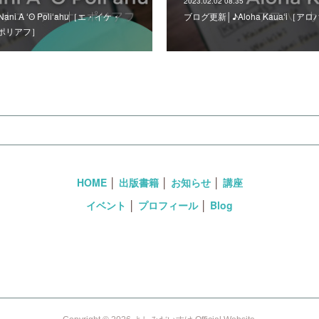
2023.02.02 08:35
Nani A ʻO Poliʻahu［エ・イケ・
ブログ更新│♪Aloha Kauaʻi［
ポリアフ］
HOME
│
出版書籍
│
お知らせ
│
講座
イベント
│
プロフィール
│
Blog