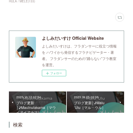
HULA / MELE
(
133
)
よしみだいすけ Official Website
よしみだいすけは、フラダンサーに役立つ情報
を ハワイから発信するフラナビゲーター・著
者。 フラダンサーのための“踊らない”フラ教室
を運営。
フォロー
2023.10.12 02:54
2023.09.25 03:00
ブログ更新
ブログ更新│♪Malu
│♪Mauinuiakama［マウ
ʻUlu［マル・ウル］
イヌイアカマ］
検索