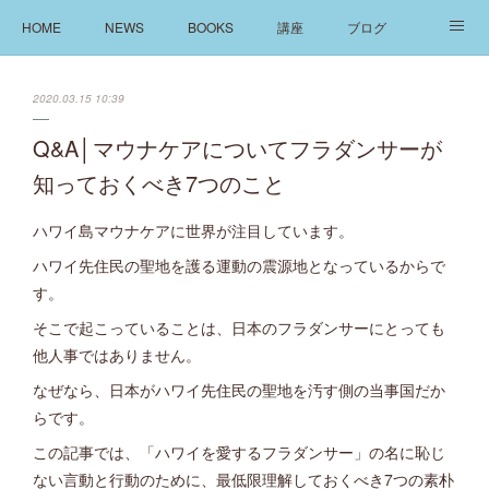
HOME
NEWS
BOOKS
講座
ブログ
発信
ABOUT
2020.03.15 10:39
Q&A│マウナケアについてフラダンサーが
知っておくべき7つのこと
ハワイ島マウナケアに世界が注目しています。
ハワイ先住民の聖地を護る運動の震源地となっているからで
す。
そこで起こっていることは、日本のフラダンサーにとっても
他人事ではありません。
なぜなら、日本がハワイ先住民の聖地を汚す側の当事国だか
らです。
この記事では、「ハワイを愛するフラダンサー」の名に恥じ
ない言動と行動のために、最低限理解しておくべき7つの素朴