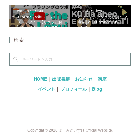
2020.03.15 10:48
2020.03.12 12:05
♪For the Lāhui（フォー・
ハワイアンソングの歌詞と
ザ・ラフイ）【サクッと解
意味│♪Kū Haʻaheo E Kuʻu
説！ハワイアンソング#…
Hawaiʻi
検索
HOME
│
出版書籍
│
お知らせ
│
講座
イベント
│
プロフィール
│
Blog
Copyright ©
2026
よしみだいすけ Official Website
.