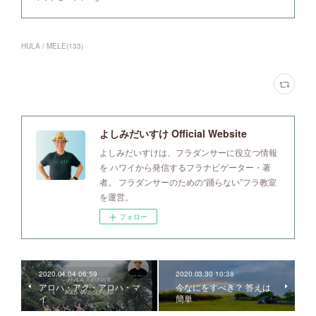
HULA / MELE
(
133
)
よしみだいすけ Official Website
よしみだいすけは、フラダンサーに役立つ情報
を ハワイから発信するフラナビゲーター・著
者。 フラダンサーのための“踊らない”フラ教室
を運営。
フォロー
2020.04.04 06:59
2020.03.30 10:38
アロハ・アク・アロハ・マ
今なにをすべき？ 答えは
イ
簡単