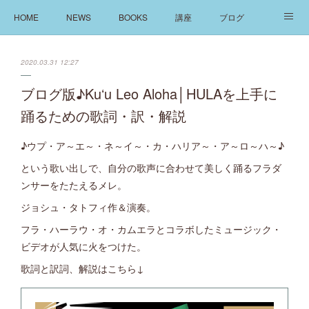
HOME
NEWS
BOOKS
講座
ブログ
発信
ABOUT
2020.03.31 12:27
ブログ版♪Kuʻu Leo Aloha│HULAを上手に
踊るための歌詞・訳・解説
♪ウプ・ア～エ～・ネ～イ～・カ・ハリア～・ア～ロ～ハ～♪
という歌い出しで、自分の歌声に合わせて美しく踊るフラダ
ンサーをたたえるメレ。
ジョシュ・タトフィ作＆演奏。
フラ・ハーラウ・オ・カムエラとコラボしたミュージック・
ビデオが人気に火をつけた。
歌詞と訳詞、解説はこちら↓