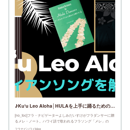
♪Kuʻu Leo Aloha│HULAを上手に踊るための歌詞・訳・解説｜フラナビハワイblog
[no_toc]フラ・ナビゲーターよしみだいすけがフラダンサーに贈
るメレ・ノート。ハワイ語で歌われるフラソング「メレ」の
フラナビハワイblog