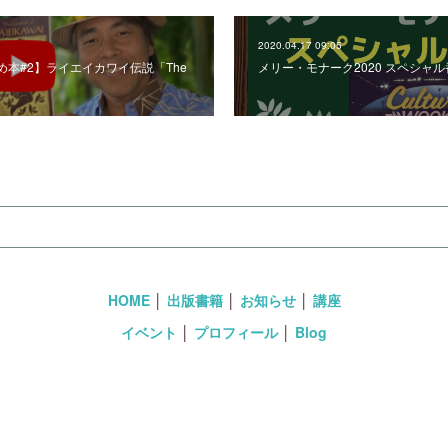
2020.04.17 09:05
本#2】ライエイカワイ伝説「The
メリー・モナーク2020 スペシャ
HOME
│
出版書籍
│
お知らせ
│
講座
イベント
│
プロフィール
│
Blog