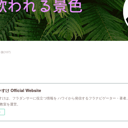
レ旅
(
107
)
 Official Website
すけは、フラダンサーに役立つ情報を ハワイから発信するフラナビゲーター・著者。
ラ教室を運営。
ー