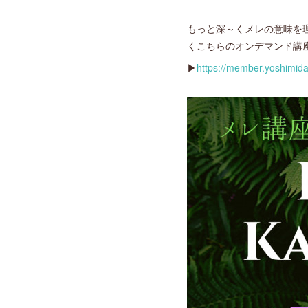
————————————
もっと深～くメレの意味を
くこちらのオンデマンド講
▶
https://member.yoshimid