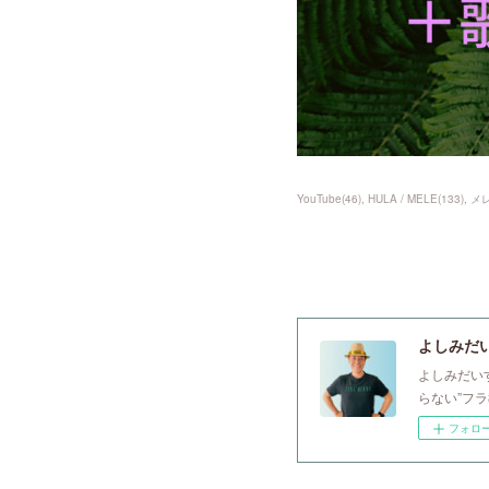
YouTube
(
46
)
HULA / MELE
(
133
)
メ
よしみだいすけ
よしみだい
らない”フ
フォロ