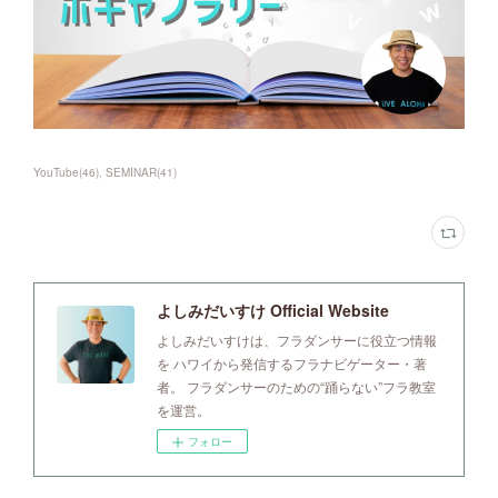
YouTube
(
46
)
SEMINAR
(
41
)
よしみだいすけ Official Website
よしみだいすけは、フラダンサーに役立つ情報
を ハワイから発信するフラナビゲーター・著
者。 フラダンサーのための“踊らない”フラ教室
を運営。
フォロー