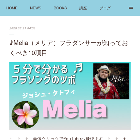
HOME
NEWS
BOOKS
講座
ブログ
発信
ABOUT
2020.08.21 04:31
♪Melia（メリア）フラダンサーが知ってお
くべき10項目
↑ ↑ ↑ 画像クリックでYouTubeへ飛びます ↑ ↑ ↑