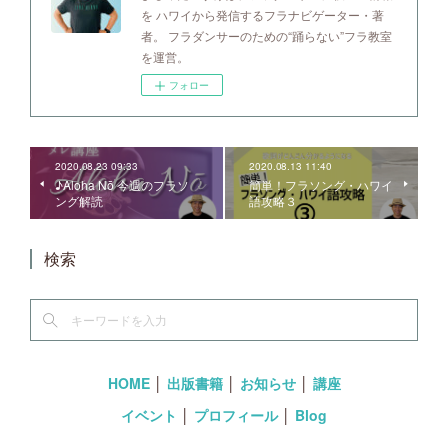
を ハワイから発信するフラナビゲーター・著
者。 フラダンサーのための“踊らない”フラ教室
を運営。
フォロー
2020.08.23 09:33
2020.08.13 11:40
♪Aloha Nō 今週のフラソ
簡単！フラソング・ハワイ
ング解読
語攻略３
検索
HOME
│
出版書籍
│
お知らせ
│
講座
イベント
│
プロフィール
│
Blog