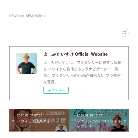
NEWS
(
50
)
SEMINAR
(
41
)
よしみだいすけ Official Website
よしみだいすけは、フラダンサーに役立つ情報
を ハワイから発信するフラナビゲーター・著
者。 フラダンサーのための“踊らない”フラ教室
を運営。
フォロー
2020.09.07 07:05
2020.08.29 10:07
ハワイ王国講座＃３
ラブソングのハワイ語ボキ
ャブラリー