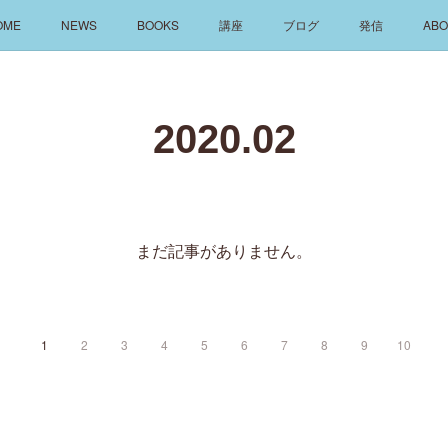
OME
NEWS
BOOKS
講座
ブログ
発信
ABO
2020
.
02
まだ記事がありません。
1
2
3
4
5
6
7
8
9
10