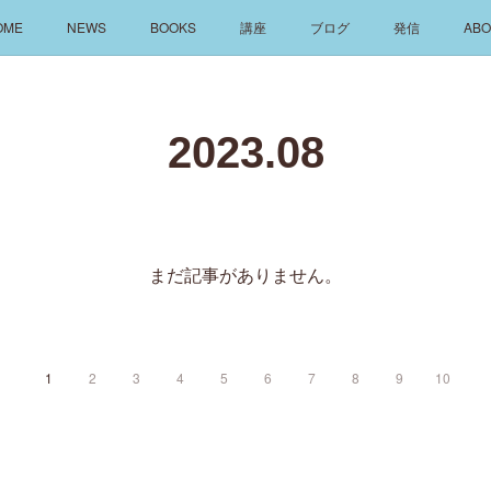
OME
NEWS
BOOKS
講座
ブログ
発信
ABO
2023
.
08
まだ記事がありません。
1
2
3
4
5
6
7
8
9
10