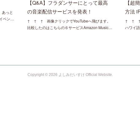
【Q&A】フラダンサーにとって最高
【超
の音楽配信サービスを発表！
方法 iP
。あっと
イベン…
↑ ↑ ↑ 画像クリックでYouTubeへ飛びます。
↑ ↑ 
比較したのはこちらの６サービスAmazon Music…
ハワイ
Copyright ©
2026
よしみだいすけ Official Website
.