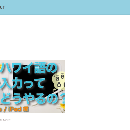
UT
6 10:46