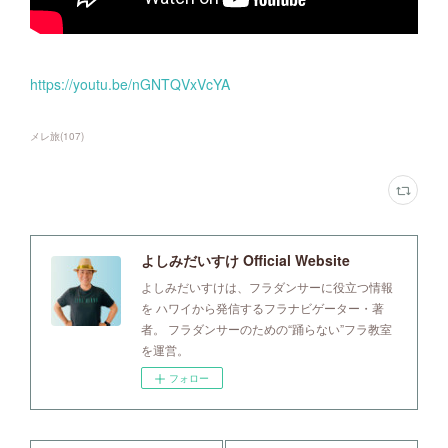
https://youtu.be/nGNTQVxVcYA
メレ旅
(
107
)
よしみだいすけ Official Website
よしみだいすけは、フラダンサーに役立つ情報
を ハワイから発信するフラナビゲーター・著
者。 フラダンサーのための“踊らない”フラ教室
を運営。
フォロー