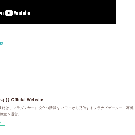
U8
 Official Website
すけは、フラダンサーに役立つ情報を ハワイから発信するフラナビゲーター・著者。
ラ教室を運営。
ー