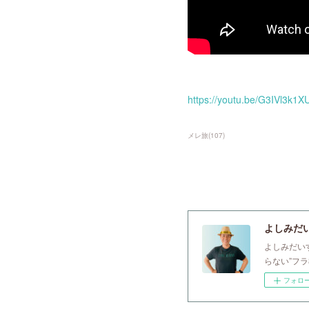
https://youtu.be/G3IVl3k1X
メレ旅
(
107
)
よしみだいすけ
よしみだい
らない”フ
フォロ