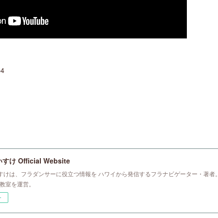
b4
 Official Website
すけは、フラダンサーに役立つ情報を ハワイから発信するフラナビゲーター・著者。
ラ教室を運営。
ー