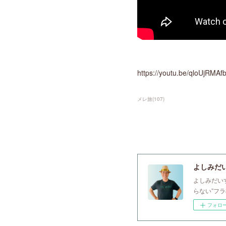
https://youtu.be/qloUjRMAf
メレ旅
(
107
)
よしみだいすけ
よしみだい
らない”フ
フォロ