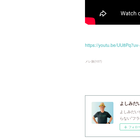
https://youtu.be/UU8Pq7uv
メレ旅
(
107
)
よしみだいすけ
よしみだい
らない”フ
フォロ