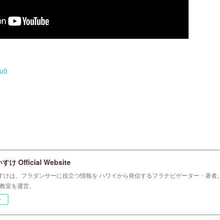
-u0
 Official Website
すけは、フラダンサーに役立つ情報を ハワイから発信するフラナビゲーター・著者。
ラ教室を運営。
ー