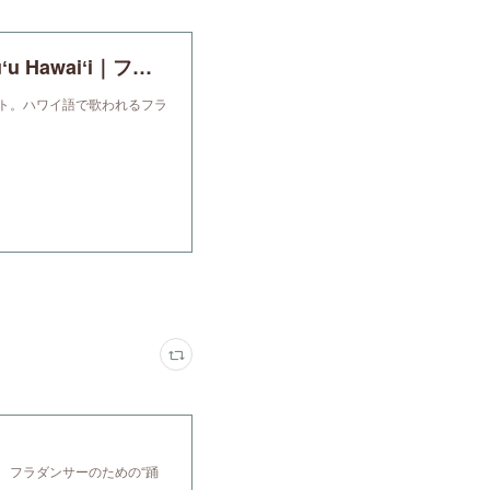
ハワイアンソングの歌詞と意味│♪Kū Haʻaheo E Kuʻu Hawaiʻi｜フラナビハワイblog
ート。ハワイ語で歌われるフラ
 フラダンサーのための“踊