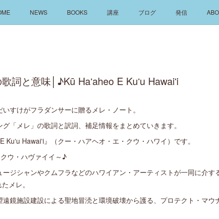
OME
NEWS
BOOKS
講座
ブログ
発信
ABO
味│♪Kū Haʻaheo E Kuʻu Hawaiʻi
だいすけがフラダンサーに贈るメレ・ノート。
ング「メレ」の歌詞と訳詞、補足情報をまとめていきます。
o E Kuʻu Hawaiʻi』（クー・ハアヘオ・エ・クウ・ハワイ）です。
・クウ・ハヴァイイ～♪
ュージシャンやクムフラなどのハワイアン・アーティストが一同に介す
れたメレ。
望遠鏡施設建設による聖地冒涜と環境破壊から護る、プロテクト・マウ