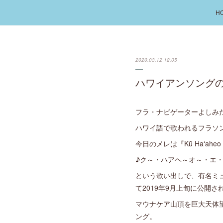
H
2020.03.12 12:05
ハワイアンソングの歌詞と意
フラ・ナビゲーターよしみ
ハワイ語で歌われるフラソ
今日のメレは『Kū Haʻahe
♪ク～・ハアヘ～オ～・エ
という歌い出しで、有名ミ
て2019年9月上旬に公開さ
マウナケア山頂を巨大天体
ング。