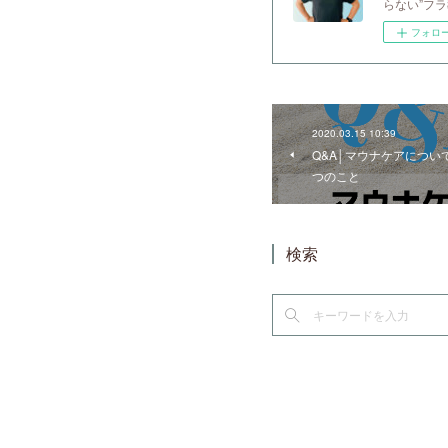
らない”フ
フォロ
2020.03.15 10:39
Q&A│マウナケアについ
つのこと
検索