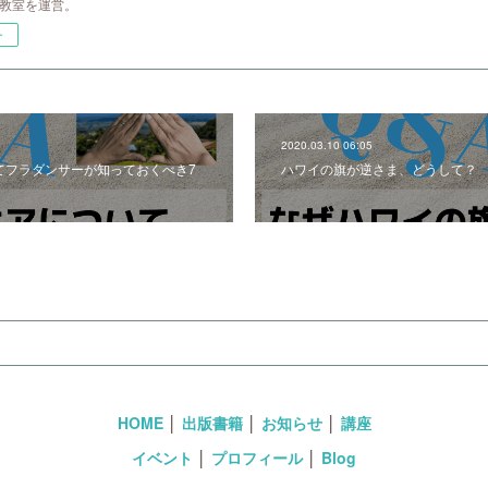
ラ教室を運営。
ー
2020.03.10 06:05
てフラダンサーが知っておくべき7
ハワイの旗が逆さま、どうして？
HOME
│
出版書籍
│
お知らせ
│
講座
イベント
│
プロフィール
│
Blog