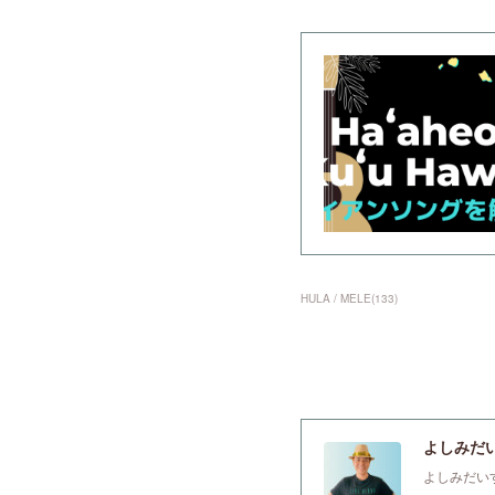
HULA / MELE
(
133
)
よしみだいすけ
よしみだい